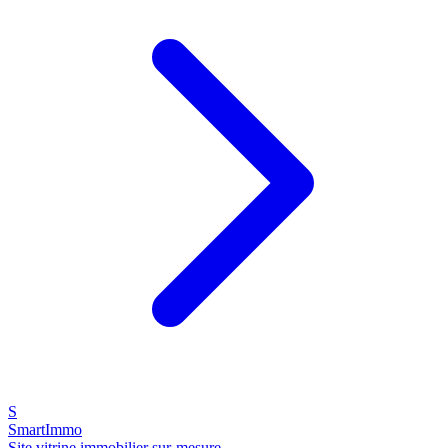
S
SmartImmo
Site vitrine immobilier sur-mesure