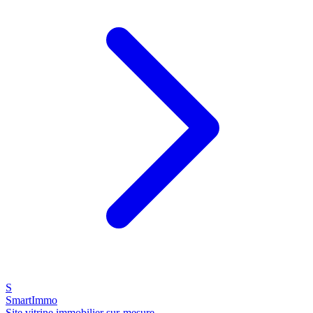
S
SmartImmo
Site vitrine immobilier sur-mesure