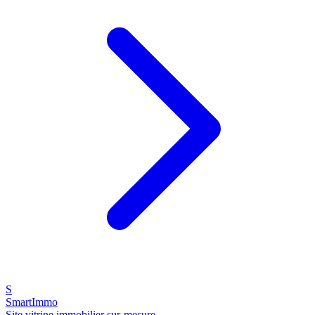
S
SmartImmo
Site vitrine immobilier sur-mesure